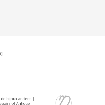
t]
n de bijoux anciens
|
epairs of Antique